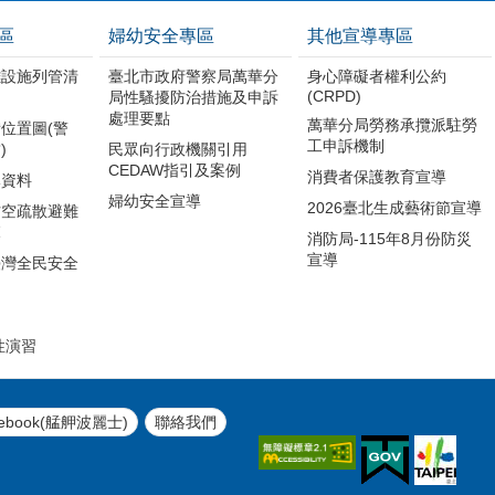
區
婦幼安全專區
其他宣導專區
難設施列管清
臺北市政府警察局萬華分
身心障礙者權利公約
(CRPD)
局性騷擾防治措施及申訴
處理要點
萬華分局勞務承攬派駐勞
位置圖(警
工申訴機制
)
民眾向行政機關引用
CEDAW指引及案例
消費者保護教育宣導
導資料
婦幼安全宣導
2026臺北生成藝術節宣導
防空疏散避難
範
消防局-115年8月份防災
宣導
臺灣全民安全
引
性演習
ebook(艋舺波麗士)
聯絡我們