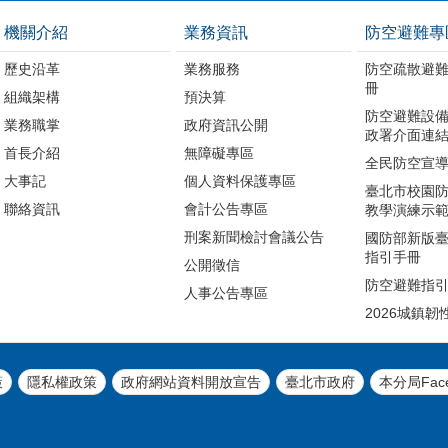
機關介紹
業務資訊
防空避難專
歷史沿革
業務服務
防空疏散避
冊
組織架構
預決算
防空避難設備
業務職掌
政府資訊公開
政署介面連結
首長介紹
無障礙專區
全民防空宣
大事記
個人資料保護專區
臺北市校園
聯絡資訊
會計公告專區
教學演練示
刑案新聞檢討會議公告
國防部新版
指引手冊
公開徵信
防空避難指
人事公告專區
2026城鎮韌
策
隱私權政策
政府網站資料開放宣告
臺北市政府
本分局Fac