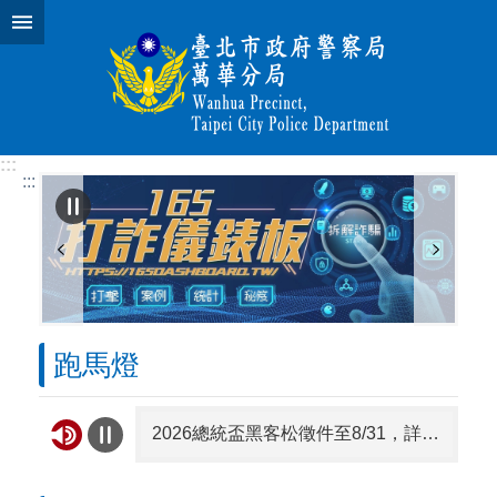
跳到主要內容區塊
:::
:::
跑馬燈
2026總統盃黑客松徵件至8/31，詳見「總統盃黑客松」網站
臺北市2026城鎮韌性（防空）演習訂於8月13日（四）14 時30分至15時實施，全市人、車及各場所均須配合管制與避難演練，以免受罰。