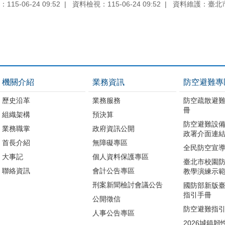
15-06-24 09:52
資料檢視：115-06-24 09:52
資料維護：臺北
機關介紹
業務資訊
防空避難專
歷史沿革
業務服務
防空疏散避
冊
組織架構
預決算
防空避難設備
業務職掌
政府資訊公開
政署介面連結
首長介紹
無障礙專區
全民防空宣
大事記
個人資料保護專區
臺北市校園
聯絡資訊
會計公告專區
教學演練示
刑案新聞檢討會議公告
國防部新版
指引手冊
公開徵信
防空避難指
人事公告專區
2026城鎮韌