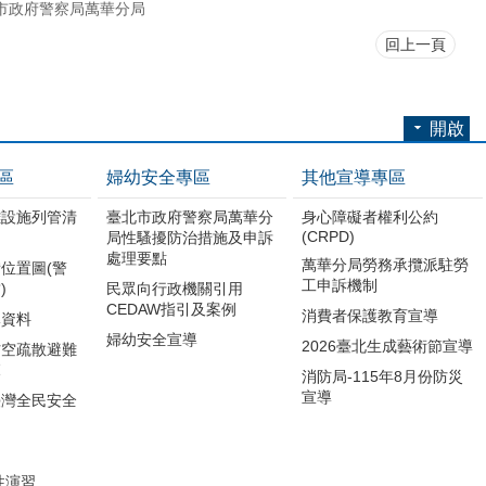
市政府警察局萬華分局
回上一頁
開啟
區
婦幼安全專區
其他宣導專區
難設施列管清
臺北市政府警察局萬華分
身心障礙者權利公約
(CRPD)
局性騷擾防治措施及申訴
處理要點
萬華分局勞務承攬派駐勞
位置圖(警
工申訴機制
)
民眾向行政機關引用
CEDAW指引及案例
消費者保護教育宣導
導資料
婦幼安全宣導
2026臺北生成藝術節宣導
防空疏散避難
範
消防局-115年8月份防災
宣導
臺灣全民安全
引
性演習