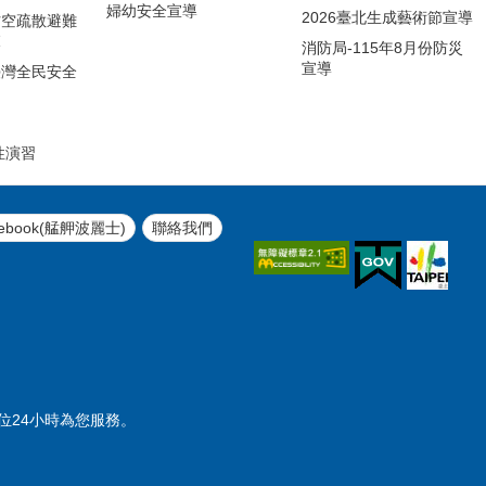
婦幼安全宣導
2026臺北生成藝術節宣導
防空疏散避難
範
消防局-115年8月份防災
宣導
臺灣全民安全
引
性演習
ebook(艋舺波麗士)
聯絡我們
勤單位24小時為您服務。