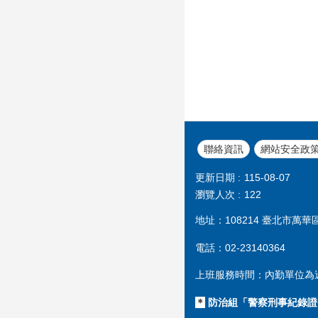
聯絡資訊
網站安全政
更新日期
115-08-07
瀏覽人次
122
地址：108214 臺北市萬華
電話：02-23140364
上班服務時間：內勤單位為週一至
＊
防治組「警察刑事紀錄證明」受