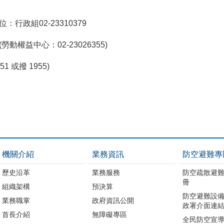
：行政組02-23310379
勞動權益中心：02-23026355)
51 或撥 1955)
機關介紹
業務資訊
防空避難專
歷史沿革
業務服務
防空疏散避
冊
組織架構
預決算
防空避難設備
業務職掌
政府資訊公開
政署介面連結
首長介紹
無障礙專區
全民防空宣