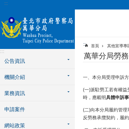
:::
跳到主要內容區塊
:::
首頁
其他宣導專
:::
萬華分局勞務
公告資訊
機關介紹
一、本分局受理申訴方
(一)派駐勞工若有權
業務資訊
時，應載明
具
體
申訴事
申請案件
(二)向本分局履約管
反勞務承攬契約，履約
網站政策