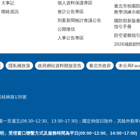
大事記
個人資料保護專區
臺北市校園
聯絡資訊
會計公告專區
教學演練示
刑案新聞檢討會議公告
國防部新版
指引手冊
公開徵信
防空避難指
人事公告專區
2026城鎮韌
策
隱私權政策
政府網站資料開放宣告
臺北市政府
本分局Fac
區桂林路135號
週五(08:30~12:30、13:30~17:30)；國定例假日除外，其餘外
理窗口聯繫方式及服務時間為平日(09:00~12:00、14:00~17:00)