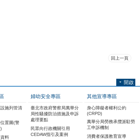
回上一頁
開啟
區
婦幼安全專區
其他宣導專區
難設施列管清
臺北市政府警察局萬華分
身心障礙者權利公約
(CRPD)
局性騷擾防治措施及申訴
處理要點
萬華分局勞務承攬派駐勞
位置圖(警
工申訴機制
)
民眾向行政機關引用
CEDAW指引及案例
消費者保護教育宣導
導資料