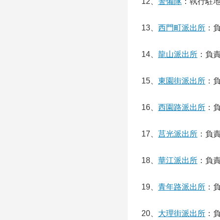
12、
警備隊
：執行駐
13、
西門町派出所
：
14、
龍山派出所
：負
15、
東園街派出所
：
16、
西園路派出所
：
17、
莒光派出所
：負
18、
華江派出所
：負
19、
青年路派出所
：
20、
大理街派出所
：