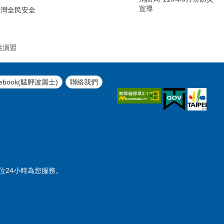
宣導
臺灣全民安全
引
性演習
ebook(艋舺波麗士)
聯絡我們
勤單位24小時為您服務。