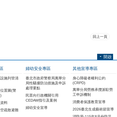
回上一頁
開啟
區
婦幼安全專區
其他宣導專區
難設施列管清
臺北市政府警察局萬華分
身心障礙者權利公約
(CRPD)
局性騷擾防治措施及申訴
處理要點
萬華分局勞務承攬派駐勞
位置圖(警
工申訴機制
)
民眾向行政機關引用
CEDAW指引及案例
消費者保護教育宣導
導資料
婦幼安全宣導
2026臺北生成藝術節宣導
防空疏散避難
範
消防局-115年8月份防災