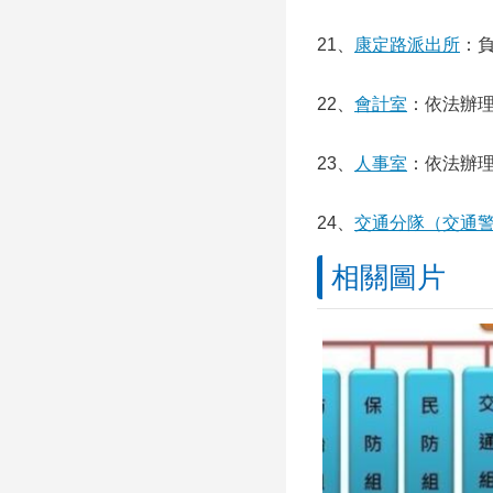
21、
康定路派出所
：
22、
會計室
：依法辦
23、
人事室
：依法辦
24、
交通分隊（交通
相關圖片