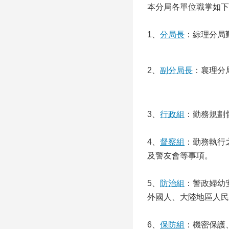
本分局各單位職掌如下
1、
分局長
：綜理分局勤
2、
副分局長
：襄理分局
3、
行政組
：勤務規劃
4、
督察組
：勤務執行
及警友會等事項。
5、
防治組
：警政婦幼
外國人、大陸地區人民
6、
保防組
：機密保護