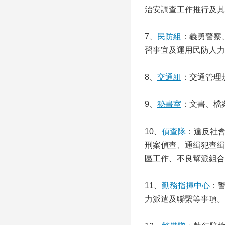
治安調查工作推行及其
7、
民防組
：義勇警察
習事宜及運用民防人力
8、
交通組
：交通管理
9、
秘書室
：文書、檔
10、
偵查隊
：違反社
刑案偵查、通緝犯查緝
區工作、不良幫派組合
11、
勤務指揮中心
：
力派遣及聯繫等事項。