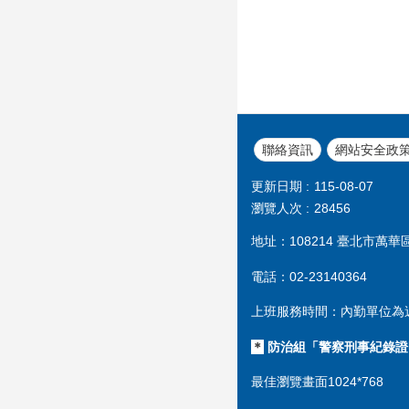
聯絡資訊
網站安全政
更新日期
115-08-07
瀏覽人次
28456
地址：108214 臺北市萬華
電話：02-23140364
上班服務時間：內勤單位為週一至
＊
防治組「警察刑事紀錄證明」受
最佳瀏覽畫面1024*768