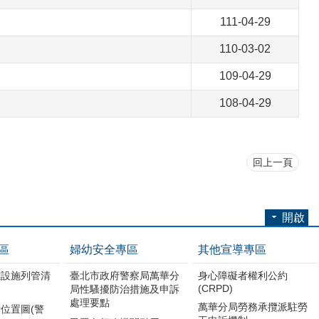
111-04-29
110-03-02
109-04-29
108-04-29
回上一頁
開啟
區
婦幼安全專區
其他宣導專區
難設施列管清
臺北市政府警察局萬華分
身心障礙者權利公約
(CRPD)
局性騷擾防治措施及申訴
處理要點
萬華分局勞務承攬派駐勞
位置圖(警