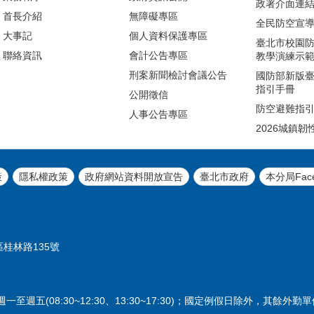
政署介面連結
首長介紹
無障礙專區
全民防空宣
大事記
個人資料保護專區
臺北市校園
聯絡資訊
會計公告專區
教學演練示
刑案新聞檢討會議公告
國防部新版
指引手冊
公開徵信
防空避難指
人事公告專區
2026城鎮韌
策
隱私權政策
政府網站資料開放宣告
臺北市政府
本分局Fac
區桂林路135號
週五(08:30~12:30、13:30~17:30)；國定例假日除外，其餘外