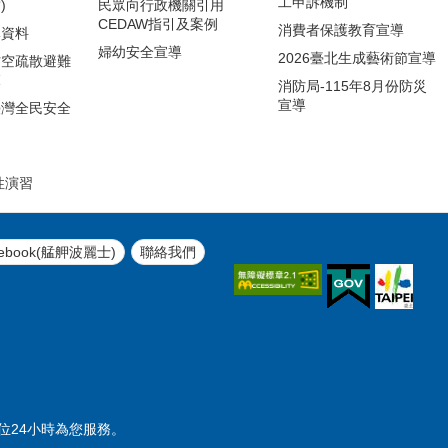
工申訴機制
)
民眾向行政機關引用
CEDAW指引及案例
消費者保護教育宣導
導資料
婦幼安全宣導
2026臺北生成藝術節宣導
防空疏散避難
範
消防局-115年8月份防災
宣導
臺灣全民安全
引
性演習
ebook(艋舺波麗士)
聯絡我們
勤單位24小時為您服務。